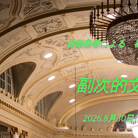
​器楽奏者による
​副次的
2026.8月30